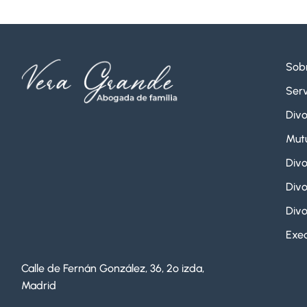
Sob
Serv
Divo
Mut
Divo
Divo
Divo
Exeq
Calle de Fernán González, 36, 2º izda,
Madrid