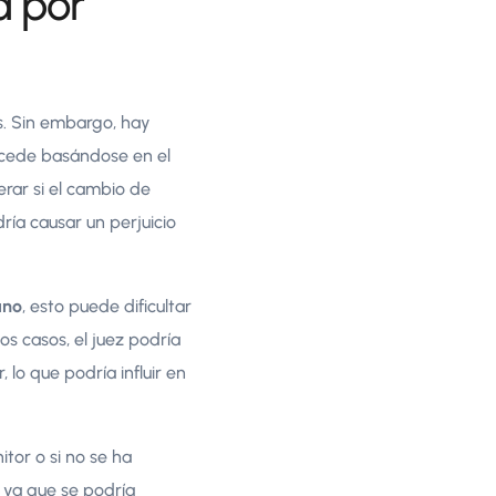
a por
os. Sin embargo, hay
concede basándose en el
erar si el cambio de
dría causar un perjuicio
ano
, esto puede dificultar
tos casos, el juez podría
, lo que podría influir en
itor o si no se ha
, ya que se podría