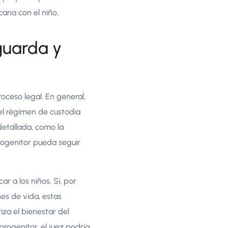
cana con el niño.
guarda y
roceso legal. En general,
 el régimen de custodia
detallada, como la
progenitor pueda seguir
r a los niños. Si, por
nes de vida, estas
za el bienestar del
progenitor, el juez podría