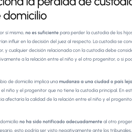
ona la pérdida de custodi
domicilio
por sí mismo,
no es suficiente
para perder la custodia de los hij
ían influir en la decisión del juez al respecto. La custodia se 
r, y cualquier decisión relacionada con la custodia debe consid
ivamente a la relación entre el niño y el otro progenitor, o si po
mbio de domicilio implica una
mudanza a una ciudad o país lej
 el niño y el progenitor que no tiene la custodia principal. En es
a afectaría la calidad de la relación entre el niño y el progenitor
domicilio
no ha sido notificado adecuadamente
al otro progen
esario, esto podría ser visto negativamente ante los tribunales