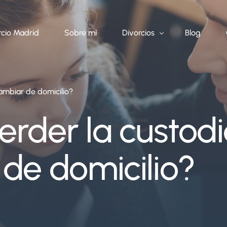
cio Madrid
Sobre mí
Divorcios
Blog
ambiar de domicilio?
Divorcio con hijos
Divorcio de mutuo acuerdo
rder la custod
Divorcio contencioso
Divorcio de extranjeros
de domicilio?
Divorcio ante notario
Exequatur divorcio