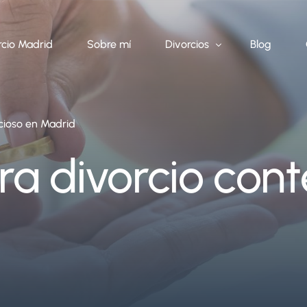
cio Madrid
Sobre mí
Divorcios
Blog
cioso en Madrid
Divorcio con hijos
Divorcio de mutuo acuerdo
a divorcio cont
Divorcio contencioso
Divorcio de extranjeros
Divorcio ante notario
Exequatur divorcio