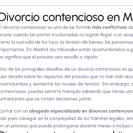
Divorcio contencioso en 
El divorcio contencioso es una de las formas
más conflictivas
de
ocurre cuando las partes involucradas no logran llegar a un acu
como la custodia de los hijos, la división de bienes, las pension
importantes. En Madrid, los tribunales están acostumbrados a g
no significa que el proceso sea sencillo o rápido.
Uno de los principales desafíos de un divorcio contencioso es 
juez decida sobre los aspectos del proceso que no han sido aco
incertidumbre y aumentar los niveles de tensión. Sin embargo,
contenciosos, puedes sentirte tranquilo sabiendo que tienes una 
luchará para que se tomen decisiones justas.
Contar con un
abogado especializado en divorcios contencios
solo para navegar en la complejidad de los trámites legales, si
en un proceso que puede prolongarse durante meses o incluso 