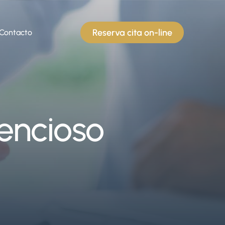
Reserva cita on-line
Contacto
encioso