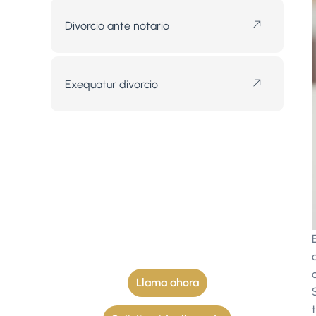
Divorcio ante notario
Exequatur divorcio
Abogados de
divorcios
Atención personalizada y soluciones
rápidas.
Llama ahora