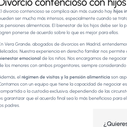
Divorcio contencioso con hijos
El divorcio contencioso se complica aún más cuando hay
hijos 
pueden ser mucho más intensos, especialmente cuando se trata d
las pensiones alimenticias. El bienestar de los hijos debe ser la 
logren ponerse de acuerdo sobre lo que es mejor para ellos.
En Vera Grande, abogados de divorcios en Madrid, entendemos 
delicados. Nuestra experiencia en derecho familiar nos permite 
bienestar emocional
de los niños. Nos encargamos de negociar 
de los menores con ambos progenitores, siempre considerando s
Además, el
régimen de visitas y la pensión alimenticia
son aspe
Contamos con un equipo que tiene la capacidad de negociar es
compartida o la custodia exclusiva, dependiendo de las circunsta
es garantizar que el acuerdo final sea lo más beneficioso para el
los padres.
¿Quiere