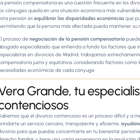
La pensión compensatoria es una cuestión frecuente en los div
los cónyuges queda en una situación económica más vulnerable tr
esta pensión es
equilibrar las disparidades económicas
que pu
permitiendo que la persona más afectada pueda mantener su niv
El proceso de
negociación de la pensión compensatoria
puede 
abogado especializado que entienda a fondo los factores que 
especialistas en divorcios de Madrid, trabajamos estrechamente
compensatoria justa y equitativa, considerando factores como la
necesidades económicas de cada cónyuge.
Vera Grande, tu especialis
contenciosos
Sabemos que el divorcio contencioso es un proceso difícil y a
brindarte un servicio cercano, transparente y eficiente,
ayudán
divorcio para que puedas concentrarte en tu bienestar persona
derecho familiar y tiene una vasta experiencia en la resolución 