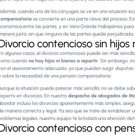
Además, cuando uno de los cónyuges se ve en una situación eco
compensatoria
se convierte en una parte clave del proceso. Est
económica entre las partes, y en Vera Grande trabajamos para
manera justa, sin que ninguna de las partes quede perjudicada.
Divorcio contencioso sin hijos 
En algunos casos, el divorcio contencioso puede ser más sencill
como cuando
no hay hijos ni bienes a repartir
. Sin embargo, in
con el asesoramiento adecuado, ya que pueden surgir disputas 
o sobre la necesidad de una pensión compensatoria.
Aunque la situación puede parecer más sencilla, no se debe su
experto en divorcios. En nuestro
despacho de abogados de Ma
abordar incluso los divorcios aparentemente más simples, aseg
de manera correcta y legal. Ya sea que se trate de establecer u
problemas legales, nuestro equipo te brindará una atención det
Divorcio contencioso con pe