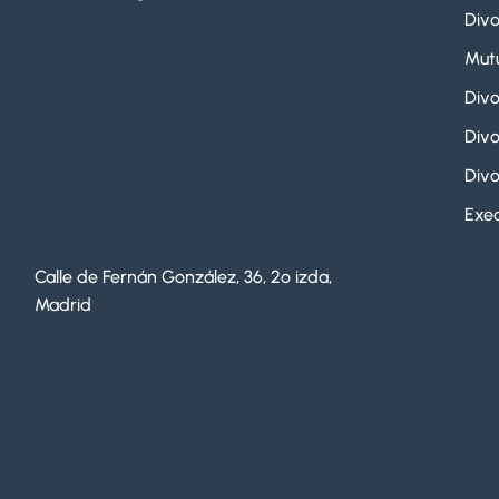
Divo
Mut
Divo
Divo
Divo
Exeq
Calle de Fernán González, 36, 2º izda,
Madrid