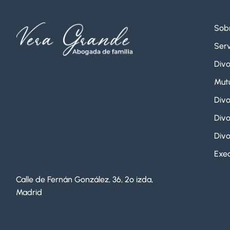
Sob
Serv
Divo
Mut
Divo
Divo
Divo
Exeq
Calle de Fernán González, 36, 2º izda,
Madrid