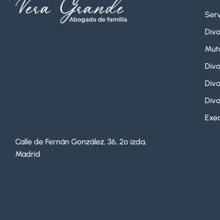
Serv
Divo
Mut
Divo
Divo
Divo
Exeq
Calle de Fernán González, 36, 2º izda,
Madrid